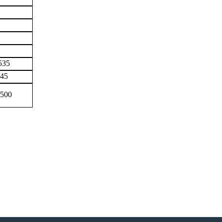
535
45
500