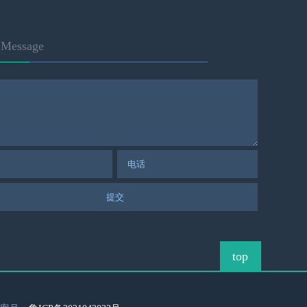
Message
top