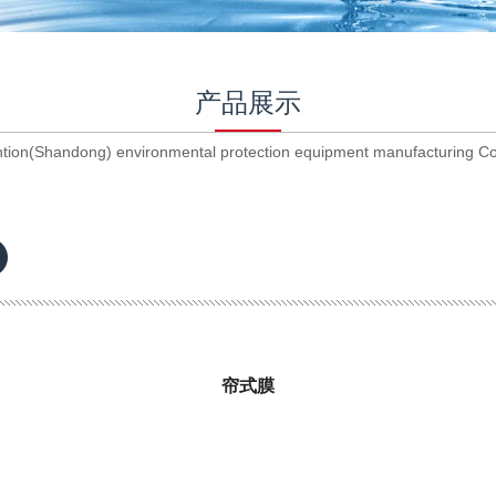
1
2
3
产品展示
ntion(Shandong) environmental protection equipment manufacturing Co
帘式膜