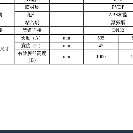
膜材质
PVDF
质
组件
ABS
树脂
粘合剂
聚氨酯
接
管道连接
DN32
长度（
A
）
mm
535
宽度（
C
）
mm
45
尺寸
有效膜丝高度
mm
1000
1
（
B
）