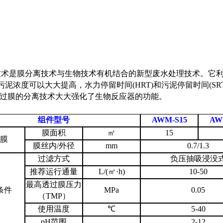
技术是膜分离技术与生物技术有机结合的新型废水处理技术。它
泥浓度可以大大提高，水力停留时间(HRT)和污泥停留时间(S
通过膜的分离技术大大强化了生物反应器的功能。
组件型号
AWM-S15
AW
膜面积
㎡
15
膜
膜丝内
/
外径
mm
0.7/1.3
过滤方式
负压抽吸浸没
推荐运行通量
L/(
㎡·
h)
10-50
最高透过膜压力
条件
MPa
0.05
（
TMP
）
使用温度
℃
5-40
pH
范围
2-12